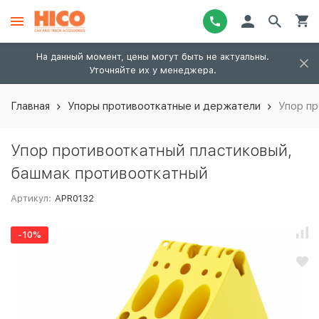
На данный момент, цены могут быть не актуальны.
Уточняйте их у менеджера.
Главная
Упоры противооткатные и держатели
Упор пр
Упор противооткатный пластиковый,
башмак противооткатный
Артикул:
APR0132
-10%