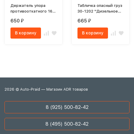
Держатель упора
Табличка опасный груз
противооткатного 160
30-1202 "Дизельное
мм
топливо", рельефная
650
665
₽
₽
В корзину
В корзину
2026 © Auto-Praid — Магазин ADR товаров
8 (925) 500-82-42
8 (495) 500-82-42