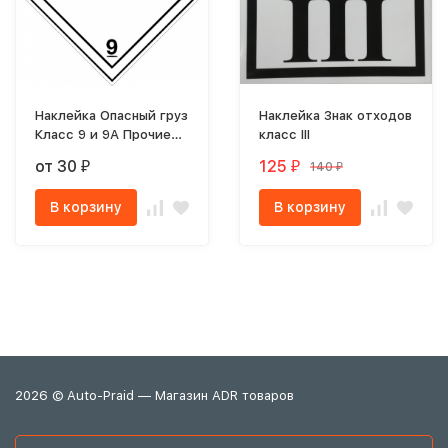
Наклейка Опасный груз
Наклейка Знак отходов
Класс 9 и 9А Прочие
класс III
опасные вещества и
от 30
125
140
₽
₽
₽
изделия
В корзину
В корзину
2026 © Auto-Praid — Магазин ADR товаров