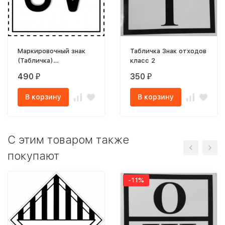
Маркировочный знак
Табличка Знак отходов
(Табличка)
класс 2
предохранительных
490
350
₽
₽
клапанов SV
В корзину
В корзину
C этим товаром также
покупают
-11%